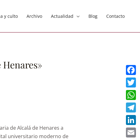
ia y culto
Archivo
Actualidad
Blog
Contacto
de Henares»
Faceb
Twitt
What
Teleg
taria de Alcalá de Henares a
Linke
pital universitario moderno de