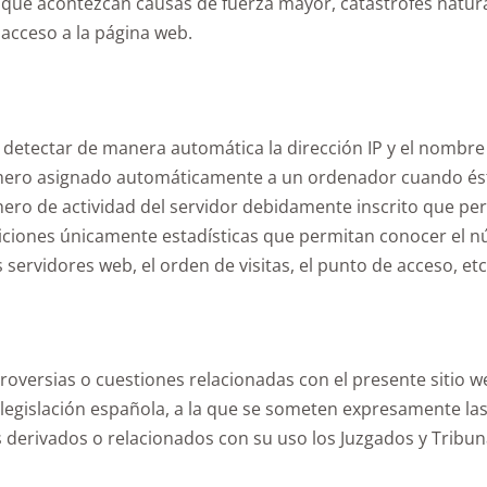
 que acontezcan causas de fuerza mayor, catástrofes natura
cceso a la página web.
 detectar de manera automática la dirección IP y el nombre
́mero asignado automáticamente a un ordenador cuando ést
chero de actividad del servidor debidamente inscrito que p
iciones únicamente estadísticas que permitan conocer el n
s servidores web, el orden de visitas, el punto de acceso, etc
troversias o cuestiones relacionadas con el presente sitio we
la legislación española, a la que se someten expresamente 
tos derivados o relacionados con su uso los Juzgados y Trib