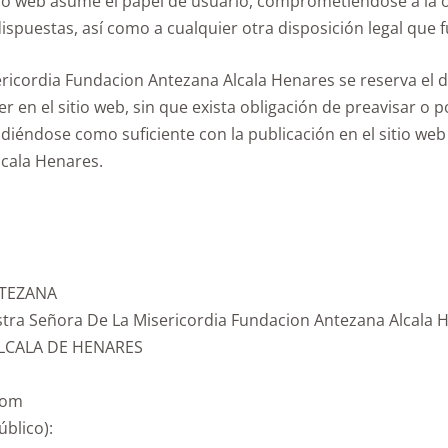
io web asume el papel de usuario, comprometiéndose a la
ispuestas, así como a cualquier otra disposición legal que f
ericordia Fundacion Antezana Alcala Henares se reserva el d
r en el sitio web, sin que exista obligación de preavisar o
diéndose como suficiente con la publicación en el sitio we
cala Henares.
NTEZANA
stra Señora De La Misericordia Fundacion Antezana Alcala
 ALCALA DE HENARES
com
́blico):