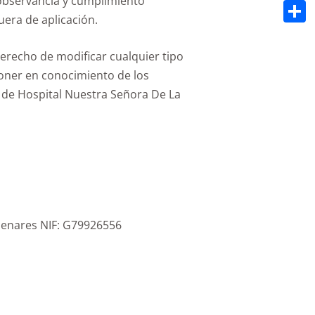
 observancia y cumplimiento
Email
uera de aplicación.
Compa
erecho de modificar cualquier tipo
 poner en conocimiento de los
b de Hospital Nuestra Señora De La
 Henares NIF: G79926556