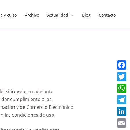
ia y culto
Archivo
Actualidad
Blog
Contacto
Faceb
Twitt
l sitio web, en adelante
What
 dar cumplimiento a las
rmación y de Comercio Electrónico
Teleg
on las condiciones de uso.
Linke