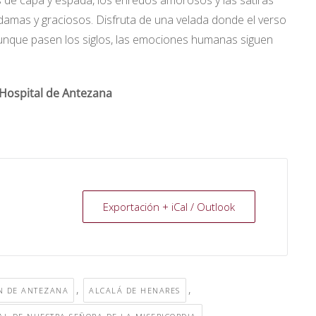
 de capa y espada, los enredos amorosos y las sátiras
damas y graciosos. Disfruta de una velada donde el verso
 aunque pasen los siglos, las emociones humanas siguen
 Hospital de Antezana
Exportación + iCal / Outlook
,
,
ÓN DE ANTEZANA
ALCALÁ DE HENARES
,