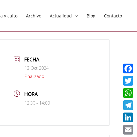
ia y culto
Archivo
Actualidad
Blog
Contacto
FECHA
13 Oct 2024
Finalizado
Faceb
Twitt
HORA
What
12:30 - 14:00
Teleg
Linke