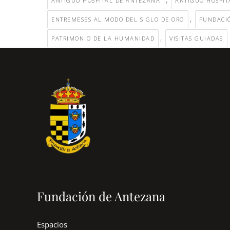
ANTIGUO HOSPITAL DE ANTEZANA
ANTIGUO HOSPIT
,
ENTREMESES AL MODO DEL SIGLO DE ORO
FUNDACI
,
PATRIMONIO DE LA HUMANIDAD
VISITAS GUIADAS
Fundación de Antezana
Espacios